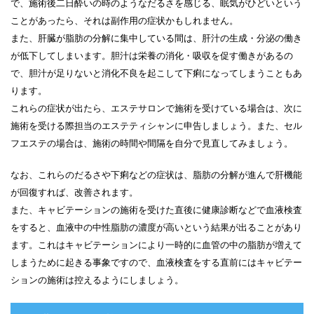
で、施術後二日酔いの時のようなだるさを感じる、眠気がひどいという
ことがあったら、それは副作用の症状かもしれません。
また、肝臓が脂肪の分解に集中している間は、肝汁の生成・分泌の働き
が低下してしまいます。胆汁は栄養の消化・吸収を促す働きがあるの
で、胆汁が足りないと消化不良を起こして下痢になってしまうこともあ
ります。
これらの症状が出たら、エステサロンで施術を受けている場合は、次に
施術を受ける際担当のエステティシャンに申告しましょう。また、セル
フエステの場合は、施術の時間や間隔を自分で見直してみましょう。
なお、これらのだるさや下痢などの症状は、脂肪の分解が進んで肝機能
が回復すれば、改善されます。
また、キャビテーションの施術を受けた直後に健康診断などで血液検査
をすると、血液中の中性脂肪の濃度が高いという結果が出ることがあり
ます。これはキャビテーションにより一時的に血管の中の脂肪が増えて
しまうために起きる事象ですので、血液検査をする直前にはキャビテー
ションの施術は控えるようにしましょう。