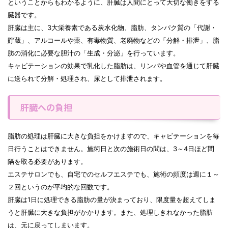
ということからもわかるように、肝臓は人間にとって大切な働きをする
臓器です。
肝臓は主に、3大栄養素である炭水化物、脂肪、タンパク質の「代謝・
貯蔵」、アルコールや薬、有毒物質、老廃物などの「分解・排泄」、脂
肪の消化に必要な胆汁の「生成・分泌」を行っています。
キャビテーションの効果で乳化した脂肪は、リンパや血管を通じて肝臓
に送られて分解・処理され、尿として排泄されます。
肝臓への負担
脂肪の処理は肝臓に大きな負担をかけますので、キャビテーションを毎
日行うことはできません。施術日と次の施術日の間は、3～4日ほど間
隔を取る必要があります。
エステサロンでも、自宅でのセルフエステでも、施術の頻度は週に１～
２回というのが平均的な回数です。
肝臓は1日に処理できる脂肪の量が決まっており、限度量を超えてしま
うと肝臓に大きな負担がかかります。また、処理しきれなかった脂肪
は、元に戻ってしまいます。