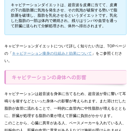
キャビテーションダイエットは、超音波を皮膚に当てて、皮膚
の下の脂肪層に気泡を発生させ、その気泡が破裂する勢いで脂
肪層を破壊し、脂肪を乳化させるというダイエットです。乳化
した脂肪の一部は体内で燃焼され、残りはリンパや血管を通っ
て肝臓に送られて分解処理され、体外へ排出されます。
キャビテーションダイエットについて詳しく知りたい方は、TOPページ
の「
キャビテーション痩身の仕組みと効果について
」をご参照くださ
い。
キャビテーションの身体への影響
キャビテーションは超音波を身体に当てるため、超音波が骨に響いて耳
鳴りを催すなどといった身体への影響が考えられます。また溶けだした
脂肪が血管に流れることで、一時的に血管内に中性脂肪が増えるととも
に、肝臓が処理する脂肪の量が増えて肝臓に負担がかかります。
このことから、心臓に異常がある人、ペースメーカーを入れている人、
妊娠中の人、肝臓や血管に異常がある人などは施術が受けられません。