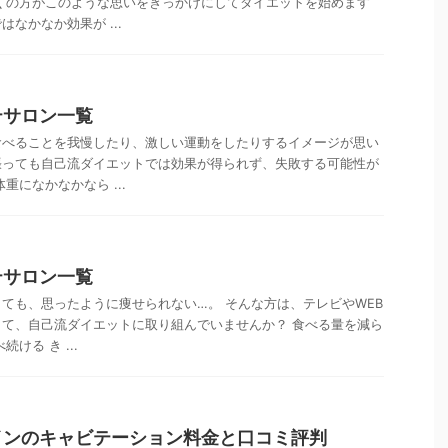
くの方がこのような思いをきっかけにしてダイエットを始めます
なかなか効果が ...
テサロン一覧
食べることを我慢したり、激しい運動をしたりするイメージが思い
張っても自己流ダイエットでは効果が得られず、失敗する可能性が
重になかなかなら ...
テサロン一覧
ても、思ったように痩せられない…。 そんな方は、テレビやWEB
て、自己流ダイエットに取り組んでいませんか？ 食べる量を減ら
ける き ...
インのキャビテーション料金と口コミ評判