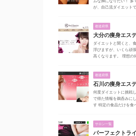
ムな脚になりたい！ 多
が、自己流ダイエットでは
都道府県
大分の痩身エス
ダイエットと聞くと、
浮びますが、いくら頑
高くなります。 理想の体
都道府県
石川の痩身エス
何度ダイエットに挑戦し
で得た情報を鵜呑みにし
す 特定の食品だけを食べ続
サロン一覧
パーフェクトラ