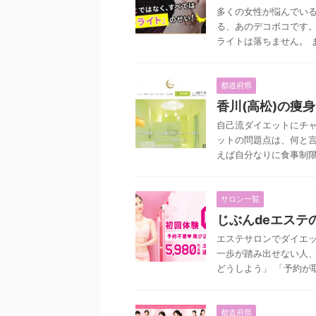
多くの女性が悩んでいる
る、あのデコボコです。
ライトは落ちません。 ま
都道府県
香川(高松)の痩
自己流ダイエットにチャ
ットの問題点は、何と言
えば自分なりに食事制限を
サロン一覧
じぶんdeエステ
エステサロンでダイエ
一歩が踏み出せない人、
どうしよう」 「予約が取
都道府県