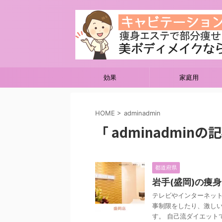
効果
家庭用
HOME
>
adminadmin
「 adminadminの
都道府県
岩手(盛岡)の痩
テレビやインターネッ
事制限をしたり、激し
す。 自己流ダイエットで