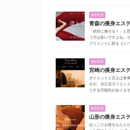
都道府県
青森の痩身エス
「絶対に痩せる！」と
う方は多いですよね。そ
プリメントに頼る という
都道府県
宮崎の痩身エス
ダイエットと言えば食
すが、自己流ダイエッ
りする可能性があります。
都道府県
山形の痩身エス
ぽっこりお腹をなんとか