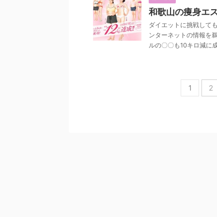
和歌山の痩身エ
ダイエットに挑戦しても
ンターネットの情報を
ルの〇〇も10キロ減に成 .
1
2