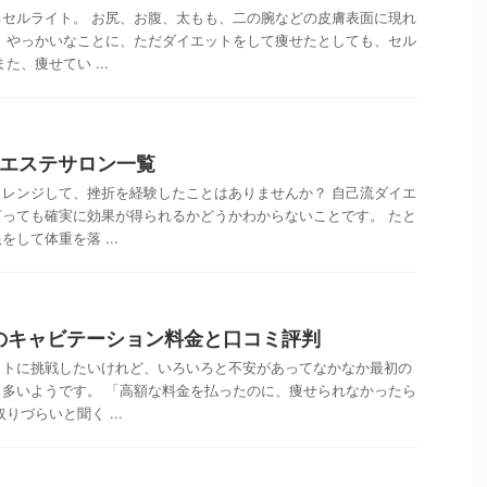
セルライト。 お尻、お腹、太もも、二の腕などの皮膚表面に現れ
 やっかいなことに、ただダイエットをして痩せたとしても、セル
た、痩せてい ...
身エステサロン一覧
レンジして、挫折を経験したことはありませんか？ 自己流ダイエ
っても確実に効果が得られるかどうかわからないことです。 たと
して体重を落 ...
のキャビテーション料金と口コミ評判
ットに挑戦したいけれど、いろいろと不安があってなかなか最初の
多いようです。 「高額な料金を払ったのに、痩せられなかったら
りづらいと聞く ...