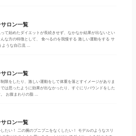
テサロン一覧
思って始めたダイエットが長続きせず、なかなか結果が出ないとい
んな方の特徴として、 食べるのを我慢する 激しい運動をする サ
ような自己流 ...
テサロン一覧
事制限をしたり、激しい運動をして体重を落とすイメージがありま
トでは思ったように効果が出なかったり、すぐにリバウンドをした
 お腹まわりの脂 ...
テサロン一覧
したい！ 二の腕のプニプニをなくしたい！ モデルのようなスリ