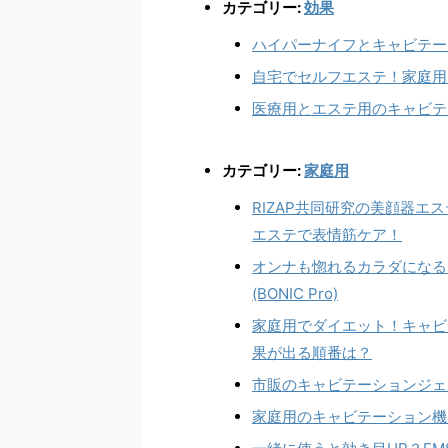
カテゴリー:
効果
ハイパーナイフとキャビテー
自宅でセルフエステ！家庭用
医療用とエステ用のキャビテ
カテゴリー:
家庭用
RIZAP共同研究の美顔器エステ
エステで表情筋ケア！
オンナも惚れるカラダになる
(BONIC Pro)
家庭用でダイエット！キャビ
果が出る順番は？
市販のキャビテーションジェ
家庭用のキャビテーション機