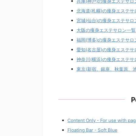
兵庫(神戸)の痩身エステサロ
北海道(札幌)の痩身エステサ
宮城(仙台)の痩身エステサロ
大阪の痩身エステサロン一覧
福岡(博多)の痩身エステサロ
愛知(名古屋)の痩身エステサ
神奈川(横浜)の痩身エステサ
東京(新宿、銀座、秋葉原、
P
Content Only - For use with pag
Floating Bar - Soft Blue